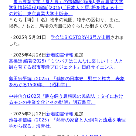
東京農業大学「食と農」の博物館 (編集), 東京農業大学
学術情報課程 (編集)(2015)『日本人と馬: 埒を越える十二
の対話』東京農業大学出版会。
＊らち【埒】〘名〙物事の範囲。物事の区切り。また。
限界。/ もと、馬場の周囲にめぐらした柵さくの意。
・
2025年5月31日
学会誌BIOSTORY43号が出版
されま
した。
・2025年
4
月2
6
日
新着図書情報
追加
高橋進 編著(2025)『ミツバチはこんなに楽しい！：人と
街を育てる都市養蜂プロジェクト』日経サイエンス。
卯田宗平編（2025）『鵜飼の日本史―野生と権力、表象
をめぐる1500年』（昭和堂）
中井信介(2025)『豚を飼う農耕民の民族誌 ：タイにおけ
るモンの生業文化とその動態』明石書店。
・2025年3月22日
新着図書情報
追加
池谷和信編（2025）『熱帯の家畜と人:飼育と流通を地理
学から探る』海青社
。