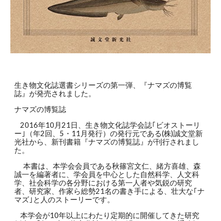
生き物文化誌選書シリーズの第一弾、『ナマズの博覧
誌』が発売されました。
ナマズの博覧誌
2016年10月21日、生き物文化誌学会誌｢ビオストーリ
ー｣（年2回、5・11月発行）の発行元である(株)誠文堂新
光社から、新刊書籍『ナマズの博覧誌』が刊行されまし
た。
本書は、本学会会員である秋篠宮文仁、緒方喜雄、森
誠一を編著者に、学会員を中心とした自然科学、人文科
学、社会科学の各分野における第一人者や気鋭の研究
者、研究家、作家ら総勢21名の書き手による、壮大な｢ナ
マズ｣と人のストーリーです。
本学会が10年以上にわたり定期的に開催してきた研究