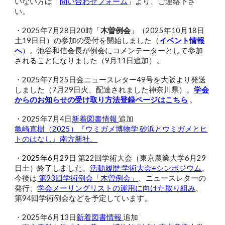
いない方は「
問い合わせフォーム
」より、ご連絡下さ
い。
・2025年7月28日20時「
木曽例会
」（2025年10月18日
土19日日）の参加の受付を開始しました（
イベント情報
へ
）。池谷和信会長が例会にコメンテーターとして参加
されることになりました（9月11日追加）。
・2025年7月25日金ニュースレター49号を大阪より発送
しました（7月29日火、配達されました神奈川県）。
学会
からのお知らせの受け取り方法登録ページはこちら
。
・2025年
7
月
4
日
新着図書情報
追加
亀崎直樹（2025）『ウミガメ博物学 砂浜とウミガメとヒ
トのはなし』南方新社。
・
2025年6月29日
第22回学術大会（東京農業大学6月29
日土）終了しました。
活動履歴 学術大会+シンポジウム
。
今後は
第93回学術例会「
木曽例会」
、ニュースレターの
発行、
学会メーリングリストの運用に向けた取り組み
、
第9
4
回学術例会
などを予定しています。
・2025年6月13日
新着図書情報
追加