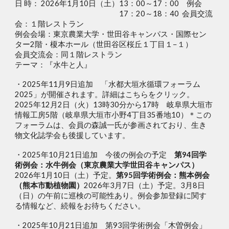
日 時： 2026年1月10日（土）13：00～17：00
例会
17：20～18：40 会員交流
会：１階レストラン
例会会場：
東京農業大学・世田谷キャンパス
・国際セン
ター2階・榎本ホール（世田谷区桜丘１丁目１−１）
会員交流会：同１階レストラン
テーマ：『水牛と人』
・2025年1
1
月
9
日追加 「水都大垣水循環フォーラム
2025」が開催されます。詳細はこちらをクリック。
2025年12月2日（火）13時30分から17時
岐阜県大垣市
情報工房5階（岐阜県大垣市小野4丁目35番地10）＊この
フォーラムは、会員の森誠一氏が参画されており、生き
物文化誌学会も後援しています。
・2025年10月21日追加
今後の例会の予定
第94回学
術例会：水牛例会（東京農業大学世田谷キャンパス）
2026年1月10日（土）予定。
第95回学術例会：熊本例会
（熊本市動植物園）
2026年3月7日（土）予定。3月8日
（日）の午前に巡検の可能性あり。例会参加登録に関す
る情報など、続報をお待ちください。
・
2025年10月
21
日
追加
第93回学術例会「木曽例会」