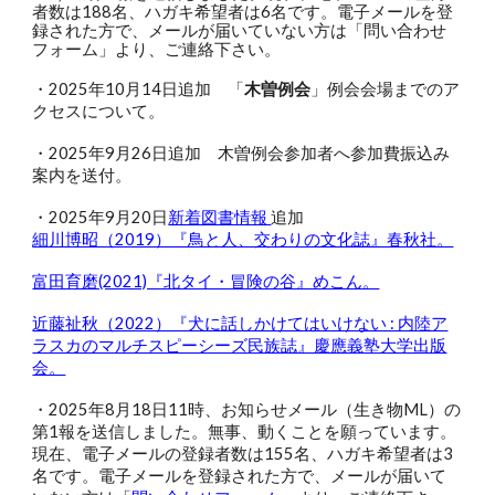
者数は188名、ハガキ希望者は6名です。電子メールを登
録された方で、メールが届いていない方は「問い合わせ
フォーム」より、ご連絡下さい。
・2025年10月14日追加
「
木曽例会
」
例会会場までのア
クセスについて。
・2025年9月26日追加 木曽例会参加者へ参加費振込み
案内を送付
。
・2025年
9
月
20
日
新着図書情報
追加
細川博昭（2019）『鳥と人、交わりの文化誌』春秋社。
富田育磨(2021)『北タイ・冒険の谷』めこん。
近藤祉秋（2022）『犬に話しかけてはいけない : 内陸ア
ラスカのマルチスピーシーズ民族誌』慶應義塾大学出版
会。
・2025年8月18日11時、お知らせメール（生き物ML）の
第1報を送信しました。無事、動くことを願っています。
現在、電子メールの登録者数は155名、ハガキ希望者は3
名です。電子メールを登録された方で、メールが届いて