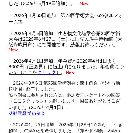
した（2026年5月19日追加）。
New
・2026年4月30日追加 第23回学術大会への参加フォ
ーム等
・2026年4月5日追加 生き物文化誌学会第23回学術
大会は2026年6月27日（土）に国立民族学博物館（大
阪府吹田市）にて開催です。続報お待ちください。
New
・
2026年4月1日追加
年会費が2026年4月1日より
8000円（正会員）に値上げになりました。
年会費につ
いて（ここを
クリック
）
。
New
・2026年3月8日 第95回学術例会：熊本例会（熊本市動
植物園）終了しました。
熊本例会に参加された方は、
参加者アンケートへの回答
（ここをクリック）
お願いします
。回答
ありがとうござ
2026年4月1日）
いました（
。
活動履歴 学術例会
・
2026年1月29日追加
2026年1月29日17時頃、「生き
物ML」の第5報を送信しました。「第95回例会：2第95