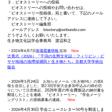
３．ビオストーリーへの投稿
ビオストリーへの投稿やお問い合わせは、
「ビオストーリー投稿係」宛と書いて、下記のメール
アドレスに連絡して下さい。
ビオストーリー編集部
メールアドレス biostory@seibundo.com
どうぞよろしくお願いいたします。
生き物文化誌学会事務局 渡辺和之
・
2026年6月7日
新着図書情報
追加
New
辻貴志（2026）『干潟の生態文化誌：フィリピン・ビ
サヤ地域の漁撈採捕民と生き物たち』京都大学学術出
版会
・2026年5月24日
お知らせメール（生き物ML）の第
8
報を送信しました。第23回学術大会参加申込みの締め切
りについて注意喚起、
2026年度の年会費振込
の納付書を
郵送したことを連絡、『ビオストーリー』『学会メーリ
New
ングリスト』の原稿募集の連絡。
・2026年4月30日 学会ニュースレター50号を郵送しま