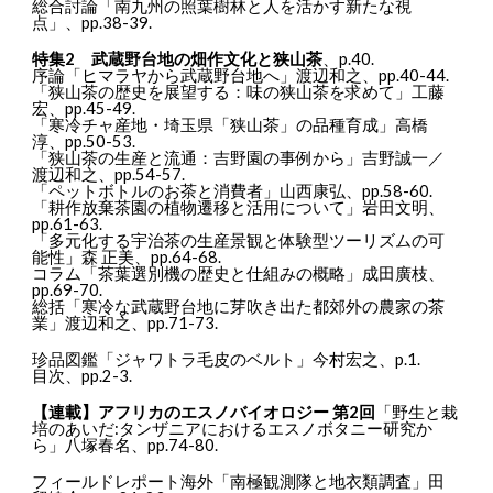
総合討論「南九州の照葉樹林と人を活かす新たな視
点」、pp.38-39.
特集2 武蔵野台地の畑作文化と狭山茶
、p.40.
序論「ヒマラヤから武蔵野台地へ」渡辺和之、pp.40-44.
「狭山茶の歴史を展望する：味の狭山茶を求めて」工藤
宏、pp.45-49.
「寒冷チャ産地・埼玉県「狭山茶」の品種育成」高橋
淳、pp.50-53.
「狭山茶の生産と流通：吉野園の事例から」吉野誠一／
渡辺和之、pp.54-57.
「ペットボトルのお茶と消費者」山西康弘、pp.58-60.
「耕作放棄茶園の植物遷移と活用について」岩田文明、
pp.61-63.
「多元化する宇治茶の生産景観と体験型ツーリズムの可
能性」森 正美、pp.64-68.
コラム「茶葉選別機の歴史と仕組みの概略」成田廣枝、
pp.69-70.
総括「寒冷な武蔵野台地に芽吹き出た都郊外の農家の茶
業」渡辺和之、pp.71-73.
珍品図鑑「ジャワトラ毛皮のベルト」今村宏之、p.1.
目次、pp.2-3.
【連載】アフリカのエスノバイオロジー 第2回
「野生と栽
培のあいだ:タンザニアにおけるエスノボタニー研究か
ら」八塚春名、pp.74-80.
フィールドレポート海外「南極観測隊と地衣類調査」田