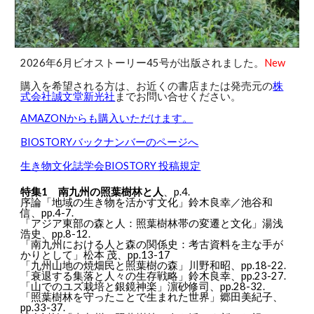
202
6
年
6
月
ビオストーリー4
5
号が出版されました。
New
購入を希望される方は、お近くの書店または発売元の
株
式会社誠文堂新光社
までお問い合せください。
AMAZONからも購入いただけます。
BIOSTORYバックナンバーのページへ
生き物文化誌学会BIOSTORY 投稿規定
特集1 南九州の照葉樹林と人
、p.4.
序論「地域の生き物を活かす文化」鈴木良幸／池谷和
信、pp.4-7.
「アジア東部の森と人：照葉樹林帯の変遷と文化」湯浅
浩史、pp.8-12.
「南九州における人と森の関係史：考古資料を主な手が
かりとして」松本 茂、pp.13-17
「九州山地の焼畑民と照葉樹の森」川野和昭、pp.18-22.
「衰退する集落と人々の生存戦略」鈴木良幸、pp.23-27.
「山でのユズ栽培と銀鏡神楽」濵砂修司、pp.28-32.
「照葉樹林を守ったことで生まれた世界」郷田美紀子、
pp.33-37.