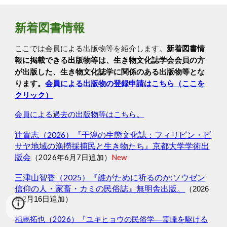
新着図書情報
ここでは
会員による出版物等を紹介します。
新着図書情
報に掲載できる出版物等は、生き物文化誌学会会員の方
が出版した、生き物文化誌学に関係のある出版物等とな
ります。
会員による出版物の登録申請はこちら（ここを
クリック）
会員による過去の出版物等はこちら。
辻貴志（2026）『干潟の生態文化誌：フィリピン・ビ
サヤ地域の漁撈採捕民と生き物たち』京都大学学術出
版会
（2026年6月7日追加）
New
三津山智香（2025）『誰がために祈るのか:ソウゼン
信仰の人・家畜・カミの民俗誌』無明舎出版。
（2026
年2月16日追加）
相馬拓也（2026）『ユキヒョウの民俗学―霊峰を駆ける