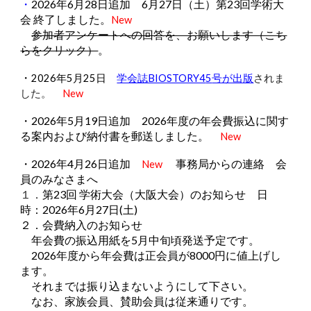
・
2026年6月28日追加 6月27日（土）第23回学術大
会 終了しました。
New
参加者アンケートへの回答を、お願いします（こち
らをクリック）
。
・
202
6
年
5
月2
5
日
学会誌BIOSTORY4
5
号が出版
されま
した。
New
・2026年5月19日追加 2026年度の年会費振込に関す
る案内および納付書を郵送しました。
New
・2026年4月26日追加
事務局からの連絡 会
New
員のみなさまへ
１．
第23回 学術大会（大阪大会）のお知らせ 日
時：2026年6月27日(土)
２．会費納入のお知らせ
年会費の振込用紙を5月中旬頃発送予定です。
2026年度から年会費は正会員が8000円に値上げし
ます。
それまでは振り込まないようにして下さい。
なお、家族会員、賛助会員は従来通りです。