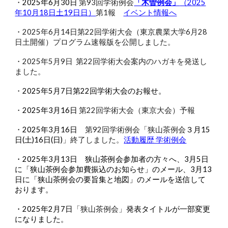
・
2025年6月30日
第93回学術例会
「木曽例会」
（2025
年10月18日土19日日）
第1報
イベント情報へ
・2025年6月14日第22回学術大会（東京農業大学6月28
日土開催）プログラム速報版を公開しました。
・2025年5月9日
第2
2
回学術大会案内のハガキを発送し
ました。
・
2025年5月7日第22回学術大会のお報せ。
・
2025年3月16日
第22回学術大会（東京大会）予報
・
2025年3月1
6
日
第92回学術例会「狭山茶例会
３月15
日(土)16日(日)
」終了しました。
活動履歴 学術例会
・
2025年
3
月
13
日
狭山茶例会参加者の方々へ、
3月5日
に「
狭山茶例会参加費振込のお知らせ」のメール、3月13
日に「狭山茶例会の要旨集と地図」
のメールを送信し
て
おります
。
・2025年2月7日
「狭山茶例会」
発表タイトルが一部変更
になりました。