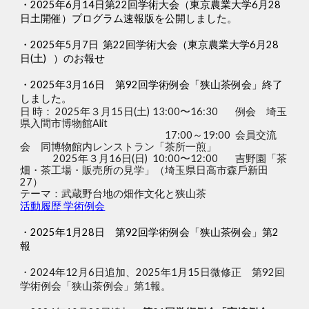
・2025年6月14日第22回学術大会（東京農業大学6月28
日土開催）プログラム速報版を公開しました。
・2025年5月7日
第22回学術大会（東京農業大学6月28
日(土)
）のお報せ
・2025年
3
月
16
日 第92回学術例会「狭山茶例会」終了
しました。
日 時： 2025年３月15日(土)
13:00〜16:30
例会 埼玉
県入間市博物館Alit
17:00～19:00
会員交流
会 同博物館内レンストラン「茶所一煎」
2025年３月16日(日)
10:00〜12:00
吉野園「茶
畑・茶工場・販売所の見学」（埼⽟県⽇⾼市森⼾新⽥
27）
テーマ：武蔵野台地の畑作文化と狭山茶
活動履歴 学術例会
・
2025年1月28日 第92回学術例会「狭山茶例会」第2
報
・2024年12月6日追加、2025年1月15日微修正
第92回
学術例会「狭山茶例会」第1報。