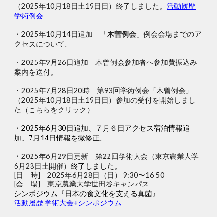
（2025年10月18日土19日日）終了しました。
活動履歴
学術例会
・2025年10月14日追加 「
木曽例会
」例会会場までのア
クセスについて。
・
2025年9月26日追加
木曽例会参加者へ参加費振込み
案内を送付。
・2025年7月28日20時 第93回学術例会「木曽例会」
（2025年10月18日土19日日）参加の受付を開始しまし
た（こちらをクリック）
・
2025年6月30日
追加、７月６日アクセス宿泊情報追
加。7月14日情報を微修正。
・
202
5
年6月2
9
日更新
第22回学術大会（東京農業大学
6月28日土開催）
終了しました。
[日 時] 202
5
年6月2
8
日（日）
9:30
〜
16:50
[会 場] 東京農業大学
世田谷キャンパス
シンポジウム『日本の食文化を支える真菌』
活動履歴 学術大会+シンポジウム