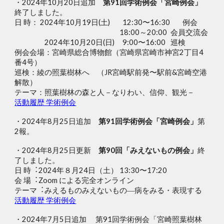
・2024年
10
月
20
日追加
第91回学術例会「
宮崎例会」
終了しました。
日 時： 2024年10月19日(土)
12:30〜16:30
例会
18:00～20:00
会員交流会
2024年10月20日(日)
9:00〜16:00
巡検
例会会場：宮崎県総合博物館（宮崎県宮崎市神宮2丁目4
番4号）
巡検：綾の照葉樹林へ （JR宮崎駅前発〜駅前&宮崎空港
解散）
テーマ：照葉樹林の森と人－なりわい、信仰、観光－
活動履歴 学術例会
・2024年8月25日追加
第91回学術例会「
宮崎例会」
第
2
報
。
・2024年8月25日更新
第90回「みえないもの例会」
終
了しました。
⽇ 時︓2024年８⽉24⽇（⼟） 13:30〜17:20
会 場︓Zoom による完全オンライン
テーマ︓みえるものみえないもの―病をみる・表現する
活動履歴 学術例会
・
2024年7月5日追加
第91回学術例会「
宮崎照葉樹林