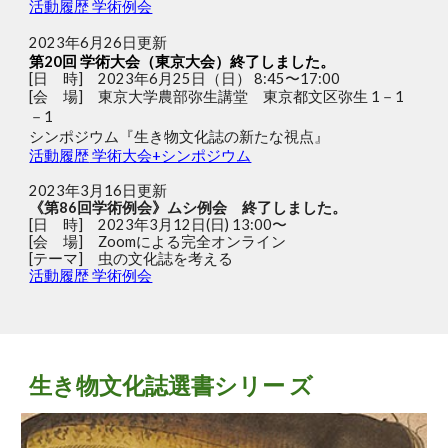
活動履歴 学術例会
2023年6月26日更新
第
20
回 学術大会（
東京
大会）終了しました。
[日 時] 202
3
年6月25日（
日
）
8
:
45
〜1
7
:00
[会 場]
東京大学農部弥生講堂 東京都文区弥生 1－1
－1
シンポジウム『生き物文化誌の新たな視点』
活動
履歴
学術大会+シンポジウム
202
3
年
3
月
16
日
更新
《第86回学術例会》ムシ例会 終了しました。
[日 時] 2023年3月12日(日) 13:00〜
[会 場] Zoomによる完全オンライン
[テーマ] 虫の文化誌を考える
活動履歴 学術例会
生き物文化誌選書シリー ズ