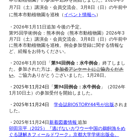
月7日（土）講演会・会員交流会、3月8日（日）の午前中
に熊本市動植物園を巡検（
イベント情報へ
）
・202
6
年
1
月
11
日追加 今後の予定。
第95回学術例会：熊本例会（熊本市動植物園）2026年3
月7日（土
）講演会・会員交流会、
3月8日（日）の午前中
に熊本市動植物園を巡検。
例会参加登録に関する情報な
ど、続報をお待ちください。
・2026年1月10日
「
第94回例会：水牛例会
」終了しまし
た。
参加された方は、
参加者アンケートにご協力くださ
い
。ご協力ありがとうございました。1月28日。
・
2025年11月24日
「
第94回例会：
水牛例会
」（202
6
年
1
月
10
日土）の参加受付を開始しました。
・
2025年
11
月
24
日
学会誌BIOSTORY4
4
号が出版
されま
した
。
・2025年11月24日
新着図書情報
追加
卯田宗平（2025）『逃げないカワウー中国の鵜飼漁をめ
ぐる謎解きフィールドワーク』京都大学学術出版会。