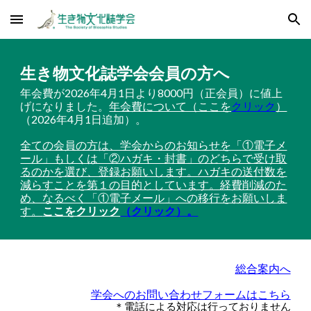
Skip to main content
Skip to navigation
生き物文化誌学会会員の方へ
年会費が2026年4月1日より8000円（正会員）に値上
げになりました。
年会費について（ここを
クリック
）
（2026年4月1日追加）。
全ての会員の方は、学会からのお知らせを「①電子メ
ール」もしくは「②ハガキ・封書」のどちらで受け取
るのかを選び、登録お願いします。ハガキの送付数を
減らすことを第１の目的としています。経費削減のた
め、なるべく「①電子メール」への移行をお願いしま
す。
ここをクリック
（クリック）。
総合案内へ
学会へのお問い合わせフォームはこちら
＊電話による対応は行っておりません