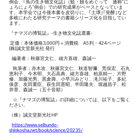
例会、｢魚の生き物文化誌｣（鯰・鰻をめぐって 通称“に
ょろにょろ”例会）での研究成果がベースとなっていま
す。本学会では今後本書を皮切りに、｢土壌｣｢発酵｣など
多岐にわたる研究テーマの書籍シリーズ化を目指してい
ます。
『ナマズの博覧誌』-生き物文化誌選書-
定価：本体価格3,000円＋消費税 A5判・424ページ
(株)誠文堂新光社 発行
編著者：秋篠宮文仁、緒方喜雄、森誠一
執筆者：赤木攻、秋篠宮文仁、秋道智彌、荒俣宏、石丸
恵利子、今木明、大石高典、緒方喜雄、柏原精一、片野
修、加藤光男、黒倉壽、小早川みどり、滝川祐子、多紀
保彦、友田重臣、萩生田憲昭、半田隆夫、堀越昌子、松
井章、森誠一（五十音順）
☆『ナマズの博覧誌』の詳細については、以下をご覧く
ださい。
（株）誠文堂新光社HP
https://www.seibundo-
shinkosha.net/book/science/20235/