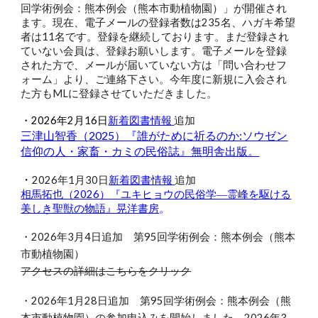
回学術例会：熊本例会（熊本市動植物園）」が開催され
ます。現在、電子メールの登録者数は235名、ハガキ希望
者は11名です。登録を継続しております。まだ登録され
ていない会員は、登録お願いします。電子メールを登録
された方で、メールが届いていない方は「問い合わせフ
ォーム」より、ご連絡下さい。今年度に新規に入会され
た方もMLに登録させていただきました。
・2026年2月16日
新着図書情報
追加
三津山智香（2025）『誰がために祈るのか:ソウゼン
信仰の人・家畜・カミの民俗誌』無明舎出版。
・
2026年1月
30
日
新着図書情報
追加
相馬拓也（2026）『ユキヒョウの民俗学―霊峰を駆ける
美しき聖獣の物語』晃洋書房
。
・2026年3月4日追加 第95回学術例会：熊本例会（熊本
市動植物園）
アクセスの詳細はこちらをクリック
・2026年1月28日追加 第95回学術例会：熊本例会（熊
本市動植物園）の参加申込みを開始しました。2026年3