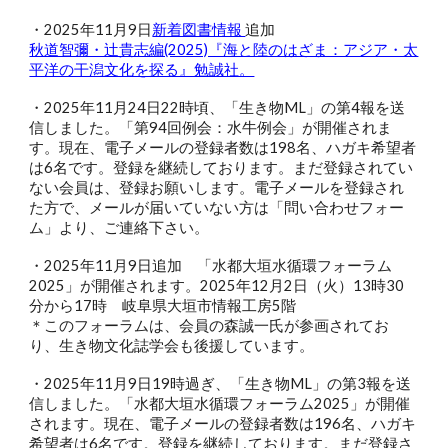
・2025年11月9日
新着図書情報
追加
秋道智彌・辻貴志編(2025)『海と陸のはざま：アジア・太
平洋の干潟文化を探る』勉誠社。
・2025年11月24日22時頃、「生き物ML」の第4報を送
信しました。「第94回例会：水牛例会」が開催されま
す。現在、電子メールの登録者数は198名、ハガキ希望者
は6名です。登録を継続しております。まだ登録されてい
ない会員は、登録お願いします。電子メールを登録され
た方で、メールが届いていない方は「問い合わせフォー
ム」より、ご連絡下さい。
・2025年11月9日追加
「水都大垣水循環フォーラム
2025」が開催されます。
2025年12月2日（火）13時30
分から17時 岐阜県大垣市情報工房5階
＊このフォーラムは、会員の森誠一氏が参画されてお
り、生き物文化誌学会も後援しています。
・2025年11月9日19時過ぎ、「生き物ML」の第3報を送
信しました。「水都大垣水循環フォーラム2025」が開催
されます。現在、電子メールの登録者数は196名、ハガキ
希望者は6名です。登録を継続しております。まだ登録さ