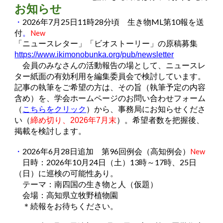
お知らせ
・
2026年7月25日11時28分頃 生き物ML第10報を送
付
。
New
「ニュースレター」
「ビオストーリー」
の原稿募集
https://www.ikimonobunka.org/pub/newsletter
会員のみなさんの活動報告の場として、ニュースレ
ター紙面の有効利用を編集委員会で検討しています。
記事の執筆をご希望の方は、その旨（執筆予定の内容
含め）を、学会ホームページのお問い合わせフォーム
（
こちらをクリック
）から、事務局にお知らせくださ
い（
締め切り、2026年7月末
）。希望者数を把握後、
掲載を検討します。
・
2026年6月28日追加 第96回例会（
高知
例会）
New
日時：2026年10月24日（土）13時～17時、25日
（日）に巡検の可能性あり。
テーマ：南四国の生き物と人（仮題）
会場：高知県立牧野植物園
＊続報をお待ちください。