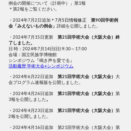
例会の開催について（計画中）」第1報
＊第2報をご覧ください。
・2024年7月2日追加
＊7月5日情報修正
第90回学術例
会「みえないもの例会」
詳細を公開しました。
・2024年7月15日更新
第21回学術大会（大阪大会）終
了しました。
日 時：2024年7月14日(日) 9:30～17:00
会場：国立民族学博物館
シンポジウム『鳴き声を愛でる』
活動履歴 学術大会+シンポジウム
・2024年6月22日追加
第21回学術大会（大阪大会）
大
会プログラム速報版を公開しました。
・2024年4月
26
日
追加
第21回学術大会（大阪大会）
第
3
報を公開しました
。
・2024年4月23日追加
第21回学術大会（大阪大会）
第
2報
を公開しました。
・2024年4月16日追加
第21回学術大会（大阪大会）第