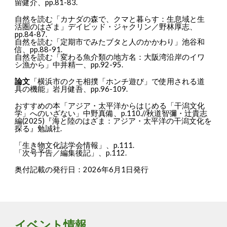
留健介、pp.81-83.
自然を読む「カナダの森で、クマと暮らす：生息域と生
活圏のはざま」デイビッド・ジャクリン／野林厚志、
pp.84-87.
自然を読む「定期市でみたブタと人のかかわり」池谷和
信、pp.88-91.
自然を読む「変わる魚介類の地方名：大阪湾沿岸のイワ
シ漁から」中井精一、pp.92-95.
論文
「横浜市のクモ相撲「ホンチ遊び」で使用される道
具の機能」岩月健吾、pp.96-109.
おすすめの本「アジア・太平洋からはじめる「干潟文化
学」へのいざない」中野真備、p.110.//秋道智彌・辻貴志
編(2025)『海と陸のはざま：アジア・太平洋の干潟文化を
探る』勉誠社.
「生き物文化誌学会情報」、p.111.
「次号予告／編集後記」、p.112.
奥付記載の発行日：2026年6月1日発行
イベント情報