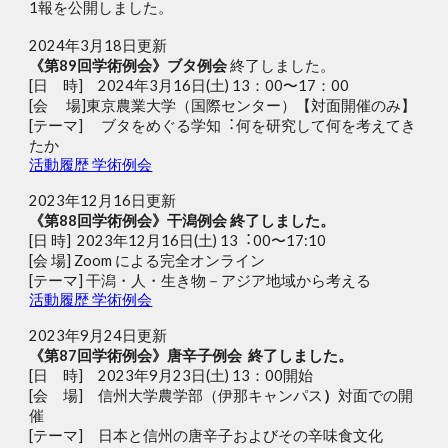
1報を公開しました。
2024年3月18日更新
《第89回学術例会》ブタ例会
終了しました。
[日 時]
2024年3⽉16⽇(⼟) 13：00〜17：00
[会 場]東京農業⼤学（
国際センター
）
【対⾯開催のみ】
[テーマ]
ブタをめぐる学知︓何を研究して何を考えてき
たか
活動履歴 学術例会
2023年
12
月
16
日
更新
《第8
8
回学術例会》
干潟例会 終了しました。
[⽇ 時] 2023年12⽉16⽇(⼟) 13︓00〜17:10
[会 場] Zoom による完全オンライン
[テーマ] ⼲潟・⼈・⽣き物－アジア地域から考える
活動履歴 学術例会
2023年
9
月2
4
日更新
《第8
7
回学術例会》
唐辛子例会
終了しました。
[日 時] 2023年9月23日(土) 13：00開始
[会 場] 信州大学農学部（伊那キャンパス
）
対面での開
催
[テーマ] 日本と信州の唐辛子およびその辛味食文化