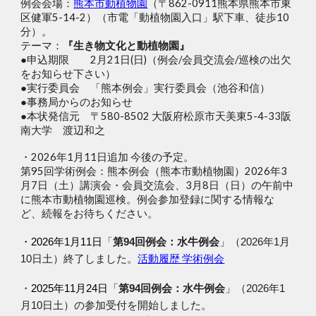
例会会場：
熊本市動植物園
（〒862-0911熊本県熊本市東
区健軍5-14-2）（市電「動植物園入口」駅下車、徒歩10
分）。
テーマ：
『生き物文化と動植物園』
●申込期限 2月21日(日)（例会/会員交流会/巡検の出欠
をお知らせ下さい）
●実行委員会 「熊本例会」実行委員会（池谷和信）
●事務局からのお知らせ
●本状発信元 〒580-8502 大阪府松原市天美東5-4-33阪
南大学 渡辺和之
・2026年1月11日追加 今後の予定。
第95回学術例会：熊本例会（熊本市動植物園）2026年3
月7日（土）講演会・会員交流会、3月8日（日）の午前中
に熊本市動植物園巡検。
例会参加登録に関する情報な
ど、続報をお待ちください。
水牛例会
・
202
6
年1月
11
日
「
第94回例会：
」（2026年1月
活動履歴 学術例会
10日土）終了しました。
水牛例会
・
2025年11月24日
「
第94回例会：
」（2026年1
月10日土）の参加受付を開始しました。