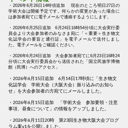
・2026年6月26日14時頃追加
現在のところ明日27日の
学術大会は開催予定です。
何らかの変更があった場合に
は参加者宛てに電子メールで連絡するようにします。
・2026年6月25日追加
6月24日16時54分頃に大会実行委
員会より
大会参加者のみなさま宛に「＜重要＞生き物文
化誌学会の要旨と通行証」を電子メールで送付
しまし
た。電子メールをご確認ください。
・2026年6月24日追加 大会参加者宛てに6月23日16時24
分頃に大会実行委員会から送信された「国立民族学博物
館（民博）へのアクセス」
・2026年6月15日追加 6月14日17時頃に「生き物文
化誌学会 学術大会（大阪大会）振り込みのお知ら
せ」を大会参加者の方宛てにメールしました。
・2026年6月15日追加 「学術大会 参加要領・注意
事項、昼食について」の情報をアップしました。
・2026年6月11日20時 第23回生き物大阪大会プログ
ラム案v1を公開しました。