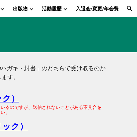
出版物
活動履歴
入退会/変更/年会費
ion
②ハガキ・封書」
のどちらで受け取るのか
します。
ック）
ているのですが、送信されないことがある不具合を
さい
。
リック）