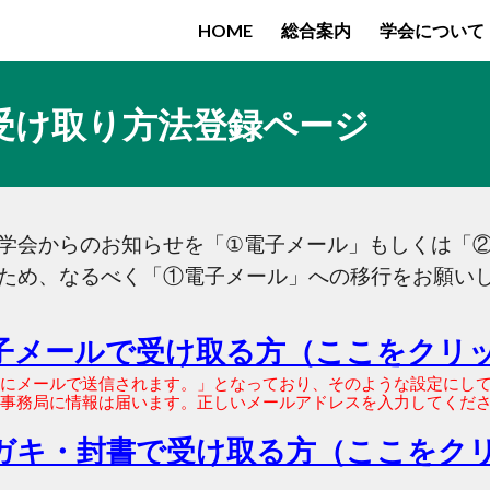
HOME
総合案内
学会について
ip to main content
Skip to navigat
受け取り
方法
登録ページ
学会からの
お知らせを「
①
電子メール」
もしくは「
ため、なるべく「①電子メール」への移行をお願い
子メールで受け取る方（ここをクリ
にメールで送信されます。」となっており、そのような設定にし
事務局に情報は届
います
。
正しい
メールアドレスを入力
してくだ
ガキ・封書で受け取る方（ここをク