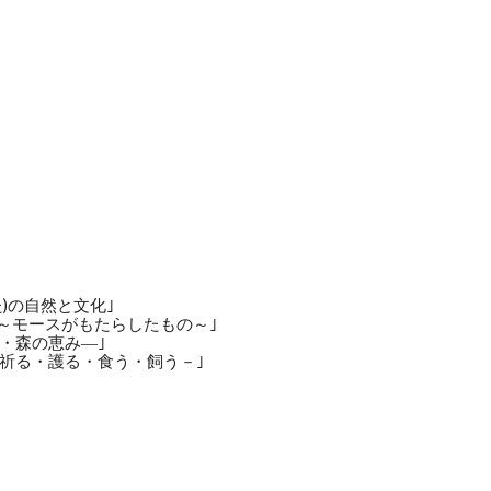
)の自然と文化｣
 ～モースがもたらしたもの～｣
幸・森の恵み―｣
・祈る・護る・食う・飼う－｣