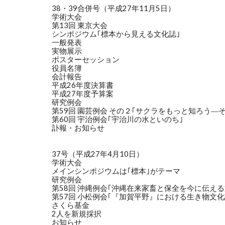
38・39合併号（平成27年11月5日）
学術大会
第13回 東京大会
シンポジウム｢標本から見える文化誌｣
一般発表
実物展示
ポスターセッション
役員名簿
会計報告
平成26年度決算書
平成27年度予算案
研究例会
第59回 園芸例会 その２｢サクラをもっと知ろう―
第60回 宇治例会｢宇治川の水といのち｣
訃報・お知らせ
37号（平成27年4月10日）
学術大会
メインシンポジウムは｢標本｣がテーマ
研究例会
第58回 沖縄例会｢沖縄在来家畜と保全を今に伝え
第57回 小松例会｢『加賀平野』における生き物文化
さくら基金
2人を新規採択
お知らせ