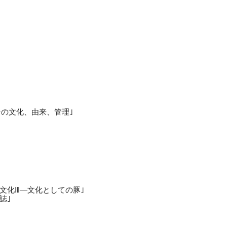
その文化、由来、管理｣
る文化Ⅲ―文化としての豚｣
誌｣