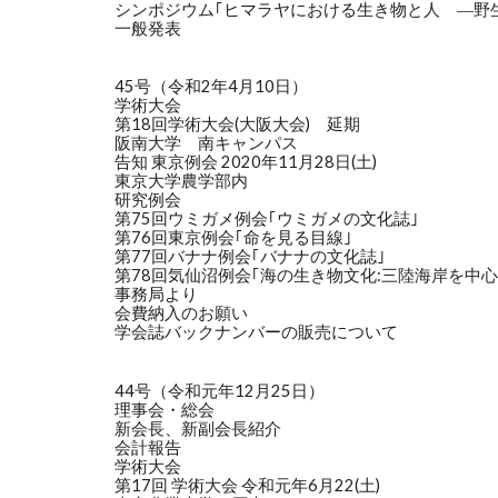
シンポジウム｢ヒマラヤにおける生き物と人 ―野
一般発表
45号（令和2年4月10日）
学術大会
第18回学術大会(大阪大会) 延期
阪南大学 南キャンパス
告知 東京例会 2020年11月28日(土)
東京大学農学部内
研究例会
第75回ウミガメ例会｢ウミガメの文化誌｣
第76回東京例会｢命を見る目線｣
第77回バナナ例会｢バナナの文化誌｣
第78回気仙沼例会｢海の生き物文化:三陸海岸を中心
事務局より
会費納入のお願い
学会誌バックナンバーの販売について
44号（令和元年12月25日）
理事会・総会
新会長、新副会長紹介
会計報告
学術大会
第17回 学術大会 令和元年6月22(土)