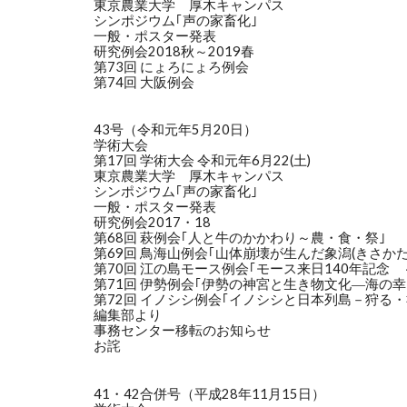
東京農業大学 厚木キャンパス
シンポジウム｢声の家畜化｣
一般・ポスター発表
研究例会2018秋～2019春
第73回 にょろにょろ例会
第74回 大阪例会
43号（令和元年5月20日）
学術大会
第17回 学術大会 令和元年6月22(土)
東京農業大学 厚木キャンパス
シンポジウム｢声の家畜化｣
一般・ポスター発表
研究例会2017・18
第68回 萩例会｢人と牛のかかわり～農・食・祭｣
第69回 鳥海山例会｢山体崩壊が生んだ象潟(きさかた
第70回 江の島モース例会｢モース来日140年記念
第71回 伊勢例会｢伊勢の神宮と生き物文化―海の
第72回 イノシシ例会｢イノシシと日本列島－狩る
編集部より
事務センター移転のお知らせ
お詫
41・42合併号（平成28年11月15日）