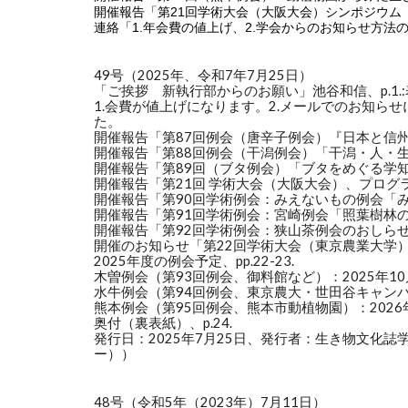
開催報告「第21回学術大会（大阪大会）
シンポジウム『
連絡「1.年会費の値上げ、2.学会からのお知らせ方法
49号（2025年、令和7年7月25日）
「ご挨拶 新執行部からのお願い」池谷和信、p.1.
1.会費が値上げになります。2.メールでのお知ら
た。
開催報告「第87回例会（唐辛子例会）『日本と信州の
開催報告「第88回例会（干潟例会）「干潟・人・生
開催報告「第89回（ブタ例会）「ブタをめぐる学知―
開催報告「第21回 学術大会（大阪大会）、プログラ
開催報告「第90回学術例会：みえないもの例会「みえ
開催報告「第91回学術例会：宮崎例会「照葉樹林の森
開催報告「第92回学術例会：狭山茶例会のおしらせ」
開催のお知らせ「第22回学術大会（東京農業大学）
2025年度の例会予定、pp.22-23.
木曽例会（第93回例会、御料館など）：2025年10
水牛例会（第94回例会、東京農大・世田谷キャンパス
熊本例会（第95回例会、熊本市動植物園）：202
奥付（裏表紙）、p.24.
発行日：2025年7月25日、発行者：生き物文
ー））
48号（令和5年（2023年）7月11日）