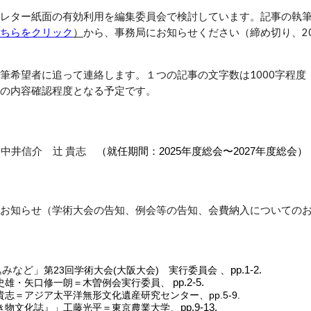
レター紙面の有効利用を編集委員会で検討しています。記事の執筆
ちらをクリック
）
から、事務局にお知らせください（締め切り、2
希望者に追って連絡します。１つの記事の文字数は1000字程度
の内容確認程度となる予定です。
中井信介 辻 貴志
（就任期間：2025年度総会〜2027年度総会） 
お知らせ（学術大会の告知、例会等の告知、会費納入についての
込みなど」
第23回学術大会(大阪大会) 実行委員会
、pp.1-2.
史雄・矢口修一朗＝木曽例会実行委員、
pp.2-5.
貴志＝アジア太平洋無形文化遺産研究センター、pp.5-9.
き物文化誌』」
工藤光平＝東京農業大学
、pp.9-13.