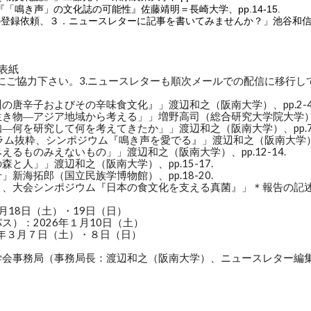
「鳴き声」の文化誌の可能性』佐藤靖明＝長崎大学、pp.14-15.
の登録依頼、３．ニュースレターに記事を書いてみませんか？」池谷和信、p
:表紙
せにご協力下さい。3.ニュースレターも順次メールでの配信に移行し
唐辛子およびその辛味食文化』」渡辺和之（阪南大学）、pp.2-4
き物―アジア地域から考える」」増野高司（総合研究大学院大学）、pp
何を研究して何を考えてきたか」」渡辺和之（阪南大学）、pp.7-
ム抜粋、シンポジウム『鳴き声を愛でる』」渡辺和之（阪南大学）、pp
るものみえないもの」」渡辺和之（阪南大学）、pp.12-14.
と人」」渡辺和之（阪南大学）、pp.15-17.
新海拓郎（国立民族学博物館）、pp.18-20.
、大会シンポジウム『日本の食文化を支える真菌』」＊報告の記述は無
月18日（土）・19日（日）
）：2026年１月10日（土）
6年３月７日（土）・８日（日）
化誌学会事務局（事務局長：渡辺和之（阪南大学）、ニュースレター