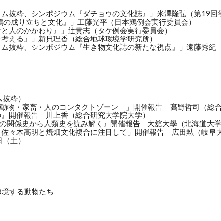
ラム抜粋、シンポジウム『ダチョウの文化誌』」米澤隆弘（第19回
の鶏の成り立ちと文化』」工藤光平（日本鶏例会実行委員会）
ケと人のかかわり』」辻貴志（タケ例会実行委員会）
を考える』」新貝理香（総合地球環境学研究所）
ラム抜粋、シンポジウム『生き物文化誌の新たな視点』」遠藤秀紀（
ログラム抜粋）
動物・家畜・人のコンタクトゾーン―」開催報告 髙野哲司（総
の』開催報告 川上香（総合研究大学院大学）
思いの関係史から人類史を読み解く』開催報告 大舘大學（北海道大
―佐々木高明と焼畑文化複合に注目して」開催報告 広田勲（岐阜
日（土）
越境する動物たち