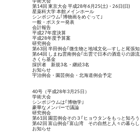
学術大会
第14回 東京大会 平成28年6月25(土)・26日(日)
星薬科大学 本館メインホール
シンポジウム｢博物画をめぐって｣
一般・ポスター発表
会計報告
平成27年度決算
平成28年度予算案
研究例会
第63回 半田例会｢微生物と地域文化―すしと尾張知
第64回 しまね雲南例会｢出雲で日本の酒造りの源流
さくら基金
採択者 新規3名・継続3名
お知らせ
宇治例会・園芸例会・北海道例会予定
40号（平成28年3月25日）
学術大会
シンポジウムは｢博物学｣
豪華なメンバーで議論
研究例会
第61回 園芸例会その３｢ヒョウタンをもっと知ろう
第62回 富山例会｢富山湾 その自然と人々の暮らし
お知らせ