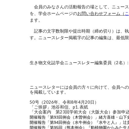
会員のみなさんの活動報告の場として、ニュース
を、学会ホームページの
お問い合わせフォーム（
こ
ます。
記事の文字数制限や提出時期（締め切り）は、執筆
す。ニュースレター掲載字の記事の編集は、最低限
生き物文化誌学会ニュースレター編集委員（2名）: 
ニュースレターには会員の方々に向けて、会員への
を掲載しています。
50号（2026年、令和8年4月20日）
「ご挨拶」池谷和信、p1. 表紙
「大会案内 第23回学術大会（大阪大会）参加申
開催報告「第93回例会（木曽例会）」緒方喜雄・山下
開催報告「第94回例会（水牛例会）『水牛と人』」
辻
開催報告「第95回（熊本例会）『動植物園からみた生