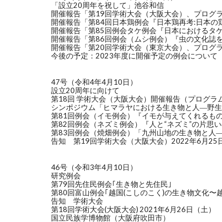
「設立20周年を祝して」池谷和信
開催報告「第19回学術大会（大阪大会）、プログ
開催報告「第84回日本鶏例会『日本鶏再考:日本
開催報告「第85回例会タケ例会『日本におけるタ
開催報告「第86回例会（ムシ例会）『虫の文化誌
開催報告「第20回学術大会（東京大会）、プログ
今後の予定：2023年度に開催予定の例会について
47号（令和4年4月10日）
設立20周年に向けて
第18回 学術大会（大阪大会）開催報告（プ
シンポジウム「ヒマラヤにおける生き物と人―野生
第81回例会（イモ例会）『イモが与えてくれるも
第82回例会（ネズミ例会）『人と“ネズミ”の片
第83回例会（焼畑例会）「九州山地の生き物と人
告知 第19回学術大会（大阪大会）2022年6月25
46号（令和3年4月10日）
研究例会
第79回先住民例会｢生き物と先住民｣
第80回富山例会｢越国(こしのこく)の生き物文化〜
告知 学術大会
第18回学術大会(大阪大会) 2021年6月26日（土）
国立民族学博物館（大阪府吹田市）