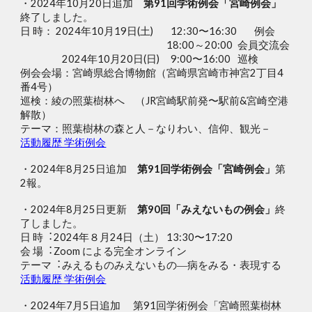
・2024年
10
月
20
日追加
第91回学術例会「
宮崎例会」
終了しました。
日 時： 2024年10月19日(土)
12:30〜16:30
例会
18:00～20:00
会員交流会
2024年10月20日(日)
9:00〜16:00
巡検
例会会場：宮崎県総合博物館（宮崎県宮崎市神宮2丁目4
番4号）
巡検：綾の照葉樹林へ （JR宮崎駅前発〜駅前&宮崎空港
解散）
テーマ：照葉樹林の森と人－なりわい、信仰、観光－
活動履歴 学術例会
・2024年8月25日追加
第91回学術例会「
宮崎例会」
第
2
報
。
・2024年8月25日更新
第90回「みえないもの例会」
終
了しました。
⽇ 時︓2024年８⽉24⽇（⼟） 13:30〜17:20
会 場︓Zoom による完全オンライン
テーマ︓みえるものみえないもの―病をみる・表現する
活動履歴 学術例会
・
2024年7月5日追加
第91回学術例会「
宮崎照葉樹林