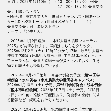
日 時： 2026年1月10日（土）13：00～17：00
例会
17：20～18：40 会員交流
会：１階レストラン
例会会場：
東京農業大学・世田谷キャンパス
・国際セン
ター2階・榎本ホール（世田谷区桜丘１丁目１−１）
会員交流会：同１階レストラン
テーマ：『水牛と人』
・2025年1
1
月
9
日追加 「水都大垣水循環フォーラム
2025」が開催されます。詳細はこちらをクリック。
2025年12月2日（火）13時30分から17時
岐阜県大垣市
情報工房5階（岐阜県大垣市小野4丁目35番地10）＊この
フォーラムは、会員の森誠一氏が参画されており、生き
物文化誌学会も後援しています。
・2025年10月21日追加
今後の例会の予定
第94回学
術例会：水牛例会（東京農業大学世田谷キャンパス）
2026年1月10日（土）予定。
第95回学術例会：熊本例会
（熊本市動植物園）
2026年3月7日（土）予定。3月8日
（日）の午前に巡検の可能性あり。例会参加登録に関す
る情報など、続報をお待ちください。
・
2025年10月
21
日
追加
第93回学術例会「木曽例会」