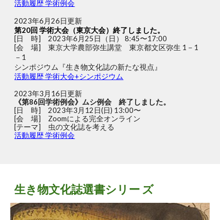
活動履歴 学術例会
2023年6月26日更新
第
20
回 学術大会（
東京
大会）終了しました。
[日 時] 202
3
年6月25日（
日
）
8
:
45
〜1
7
:00
[会 場]
東京大学農部弥生講堂 東京都文区弥生 1－1
－1
シンポジウム『生き物文化誌の新たな視点』
活動
履歴
学術大会+シンポジウム
202
3
年
3
月
16
日
更新
《第86回学術例会》ムシ例会 終了しました。
[日 時] 2023年3月12日(日) 13:00〜
[会 場] Zoomによる完全オンライン
[テーマ] 虫の文化誌を考える
活動履歴 学術例会
生き物文化誌選書シリー ズ