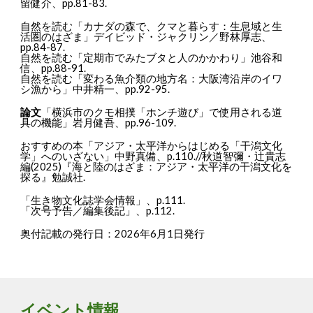
留健介、pp.81-83.
自然を読む「カナダの森で、クマと暮らす：生息域と生
活圏のはざま」デイビッド・ジャクリン／野林厚志、
pp.84-87.
自然を読む「定期市でみたブタと人のかかわり」池谷和
信、pp.88-91.
自然を読む「変わる魚介類の地方名：大阪湾沿岸のイワ
シ漁から」中井精一、pp.92-95.
論文
「横浜市のクモ相撲「ホンチ遊び」で使用される道
具の機能」岩月健吾、pp.96-109.
おすすめの本「アジア・太平洋からはじめる「干潟文化
学」へのいざない」中野真備、p.110.//秋道智彌・辻貴志
編(2025)『海と陸のはざま：アジア・太平洋の干潟文化を
探る』勉誠社.
「生き物文化誌学会情報」、p.111.
「次号予告／編集後記」、p.112.
奥付記載の発行日：2026年6月1日発行
イベント情報