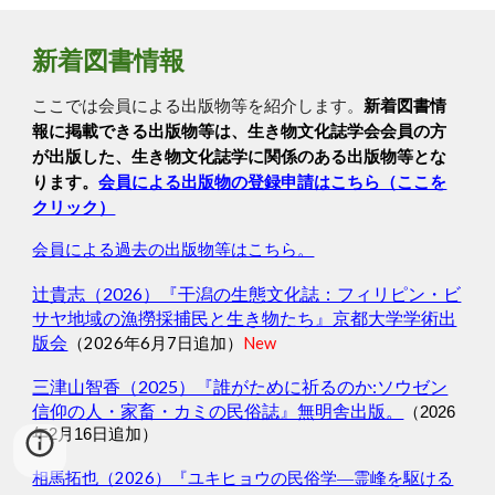
新着図書情報
ここでは
会員による出版物等を紹介します。
新着図書情
報に掲載できる出版物等は、生き物文化誌学会会員の方
が出版した、生き物文化誌学に関係のある出版物等とな
ります。
会員による出版物の登録申請はこちら（ここを
クリック）
会員による過去の出版物等はこちら。
辻貴志（2026）『干潟の生態文化誌：フィリピン・ビ
サヤ地域の漁撈採捕民と生き物たち』京都大学学術出
版会
（2026年6月7日追加）
New
三津山智香（2025）『誰がために祈るのか:ソウゼン
信仰の人・家畜・カミの民俗誌』無明舎出版。
（2026
年2月16日追加）
相馬拓也（2026）『ユキヒョウの民俗学―霊峰を駆ける