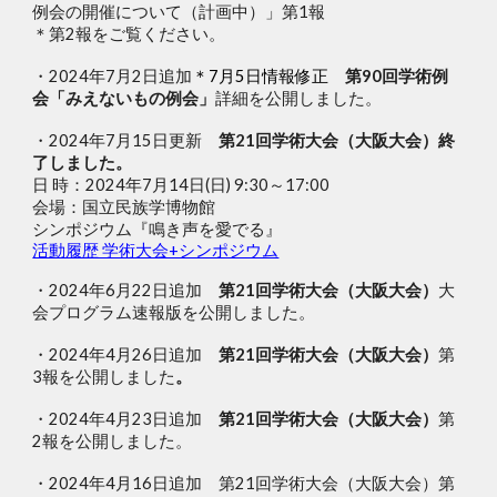
例会の開催について（計画中）」第1報
＊第2報をご覧ください。
・2024年7月2日追加
＊7月5日情報修正
第90回学術例
会「みえないもの例会」
詳細を公開しました。
・2024年7月15日更新
第21回学術大会（大阪大会）終
了しました。
日 時：2024年7月14日(日) 9:30～17:00
会場：国立民族学博物館
シンポジウム『鳴き声を愛でる』
活動履歴 学術大会+シンポジウム
・2024年6月22日追加
第21回学術大会（大阪大会）
大
会プログラム速報版を公開しました。
・2024年4月
26
日
追加
第21回学術大会（大阪大会）
第
3
報を公開しました
。
・2024年4月23日追加
第21回学術大会（大阪大会）
第
2報
を公開しました。
・2024年4月16日追加
第21回学術大会（大阪大会）第