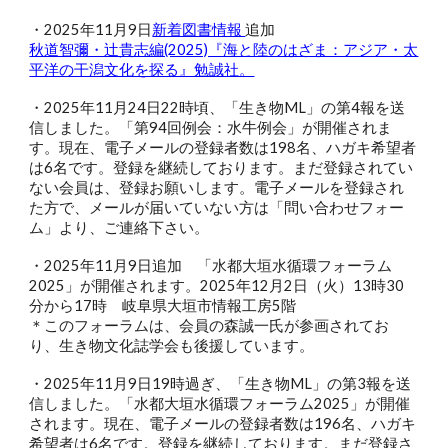
・2025年11月9日
新着図書情報
追加
秋道智彌・辻貴志編(2025)『海と陸のはざま：アジア・太
平洋の干潟文化を探る』勉誠社。
・2025年11月24日22時頃、「生き物ML」の第4報を送
信しました。「第94回例会：水牛例会」が開催されま
す。現在、電子メールの登録者数は198名、ハガキ希望者
は6名です。登録を継続しております。まだ登録されてい
ない会員は、登録お願いします。電子メールを登録され
た方で、メールが届いていない方は「問い合わせフォー
ム」より、ご連絡下さい。
・2025年11月9日追加
「水都大垣水循環フォーラム
2025」が開催されます。
2025年12月2日（火）13時30
分から17時 岐阜県大垣市情報工房5階
＊このフォーラムは、会員の森誠一氏が参画されてお
り、生き物文化誌学会も後援しています。
・2025年11月9日19時過ぎ、「生き物ML」の第3報を送
信しました。「水都大垣水循環フォーラム2025」が開催
されます。現在、電子メールの登録者数は196名、ハガキ
希望者は6名です。登録を継続しております。まだ登録さ