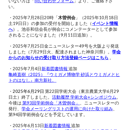
いない方は「
問い合わせフォーム
」より、ご連絡下さ
い。
・2025年7月28日20時「
木曽例会
」（2025年10月18日
土19日日）の参加の受付を開始しました（
イベント情報
へ
）。池谷和信会長が例会にコメンテーターとして参加
されることになりました（9月11日追加）。
・2025年7月25日金ニュースレター49号を大阪より発送
しました（7月29日火、配達されました神奈川県）。
学会
からのお知らせの受け取り方法登録ページはこちら
。
・2025年
7
月
4
日
新着図書情報
追加
亀崎直樹（2025）『ウミガメ博物学 砂浜とウミガメとヒ
トのはなし』南方新社。
・
2025年6月29日
第22回学術大会（東京農業大学6月29
日土）終了しました。
活動履歴 学術大会+シンポジウム
。
今後は
第93回学術例会「
木曽例会」
、ニュースレターの
発行、
学会メーリングリストの運用に向けた取り組み
、
第9
4
回学術例会
などを予定しています。
・2025年6月13日
新着図書情報
追加