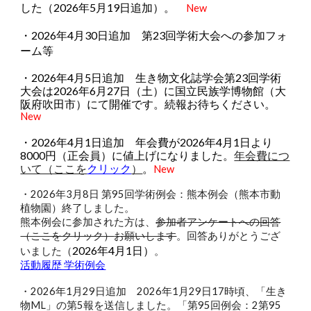
した（2026年5月19日追加）。
New
・2026年4月30日追加 第23回学術大会への参加フォ
ーム等
・2026年4月5日追加 生き物文化誌学会第23回学術
大会は2026年6月27日（土）に国立民族学博物館（大
阪府吹田市）にて開催です。続報お待ちください。
New
・
2026年4月1日追加
年会費が2026年4月1日より
8000円（正会員）に値上げになりました。
年会費につ
いて（ここを
クリック
）
。
New
・2026年3月8日 第95回学術例会：熊本例会（熊本市動
植物園）終了しました。
熊本例会に参加された方は、
参加者アンケートへの回答
（ここをクリック）
お願いします
。回答
ありがとうござ
2026年4月1日）
いました（
。
活動履歴 学術例会
・
2026年1月29日追加
2026年1月29日17時頃、「生き
物ML」の第5報を送信しました。「第95回例会：2第95