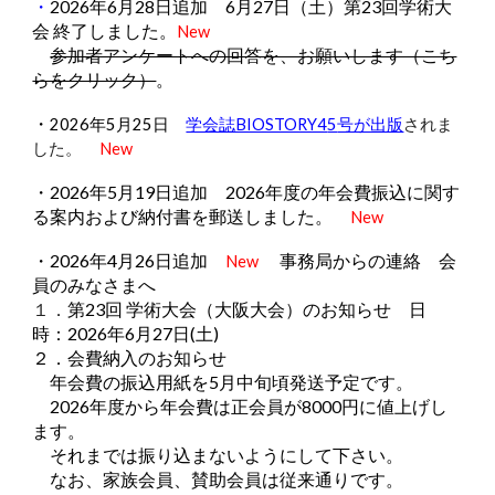
・
2026年6月28日追加 6月27日（土）第23回学術大
会 終了しました。
New
参加者アンケートへの回答を、お願いします（こち
らをクリック）
。
・
202
6
年
5
月2
5
日
学会誌BIOSTORY4
5
号が出版
されま
した。
New
・2026年5月19日追加 2026年度の年会費振込に関す
る案内および納付書を郵送しました。
New
・2026年4月26日追加
事務局からの連絡 会
New
員のみなさまへ
１．
第23回 学術大会（大阪大会）のお知らせ 日
時：2026年6月27日(土)
２．会費納入のお知らせ
年会費の振込用紙を5月中旬頃発送予定です。
2026年度から年会費は正会員が8000円に値上げし
ます。
それまでは振り込まないようにして下さい。
なお、家族会員、賛助会員は従来通りです。