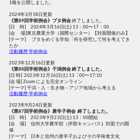
1報を公開しました。
2024年3月18日更新
《第89回学術例会》ブタ例会
終了しました。
[日 時]
2024年3⽉16⽇(⼟) 13：00〜17：00
[会 場]東京農業⼤学（
国際センター
）
【対⾯開催のみ】
[テーマ]
ブタをめぐる学知︓何を研究して何を考えてき
たか
活動履歴 学術例会
2023年
12
月
16
日
更新
《第8
8
回学術例会》
干潟例会 終了しました。
[⽇ 時] 2023年12⽉16⽇(⼟) 13︓00〜17:10
[会 場] Zoom による完全オンライン
[テーマ] ⼲潟・⼈・⽣き物－アジア地域から考える
活動履歴 学術例会
2023年
9
月2
4
日更新
《第8
7
回学術例会》
唐辛子例会
終了しました。
[日 時] 2023年9月23日(土) 13：00開始
[会 場] 信州大学農学部（伊那キャンパス
）
対面での開
催
[テーマ] 日本と信州の唐辛子およびその辛味食文化