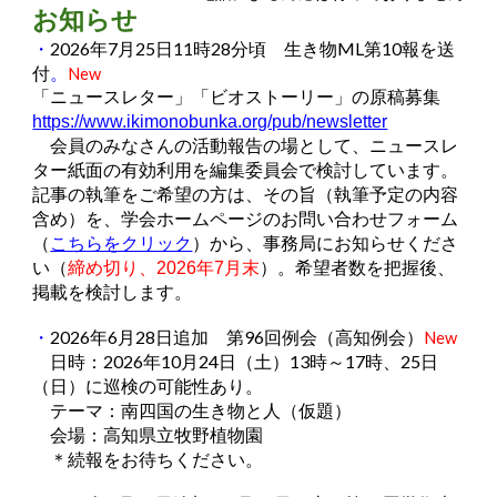
お知らせ
・
2026年7月25日11時28分頃 生き物ML第10報を送
付
。
New
「ニュースレター」
「ビオストーリー」
の原稿募集
https://www.ikimonobunka.org/pub/newsletter
会員のみなさんの活動報告の場として、ニュースレ
ター紙面の有効利用を編集委員会で検討しています。
記事の執筆をご希望の方は、その旨（執筆予定の内容
含め）を、学会ホームページのお問い合わせフォーム
（
こちらをクリック
）から、事務局にお知らせくださ
い（
締め切り、2026年7月末
）。希望者数を把握後、
掲載を検討します。
・
2026年6月28日追加 第96回例会（
高知
例会）
New
日時：2026年10月24日（土）13時～17時、25日
（日）に巡検の可能性あり。
テーマ：南四国の生き物と人（仮題）
会場：高知県立牧野植物園
＊続報をお待ちください。