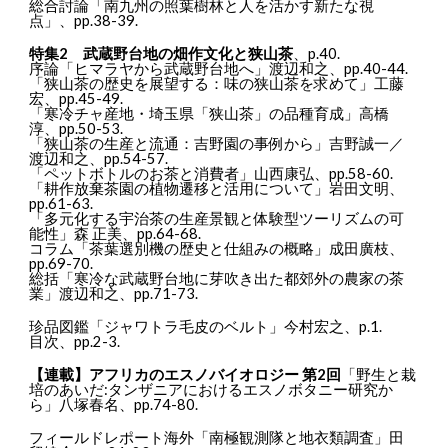
総合討論「南九州の照葉樹林と人を活かす新たな視
点」、pp.38-39.
特集2 武蔵野台地の畑作文化と狭山茶
、p.40.
序論「ヒマラヤから武蔵野台地へ」渡辺和之、pp.40-44.
「狭山茶の歴史を展望する：味の狭山茶を求めて」工藤
宏、pp.45-49.
「寒冷チャ産地・埼玉県「狭山茶」の品種育成」高橋
淳、pp.50-53.
「狭山茶の生産と流通：吉野園の事例から」吉野誠一／
渡辺和之、pp.54-57.
「ペットボトルのお茶と消費者」山西康弘、pp.58-60.
「耕作放棄茶園の植物遷移と活用について」岩田文明、
pp.61-63.
「多元化する宇治茶の生産景観と体験型ツーリズムの可
能性」森 正美、pp.64-68.
コラム「茶葉選別機の歴史と仕組みの概略」成田廣枝、
pp.69-70.
総括「寒冷な武蔵野台地に芽吹き出た都郊外の農家の茶
業」渡辺和之、pp.71-73.
珍品図鑑「ジャワトラ毛皮のベルト」今村宏之、p.1.
目次、pp.2-3.
【連載】アフリカのエスノバイオロジー 第2回
「野生と栽
培のあいだ:タンザニアにおけるエスノボタニー研究か
ら」八塚春名、pp.74-80.
フィールドレポート海外「南極観測隊と地衣類調査」田