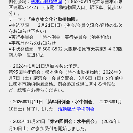
例会会場：
熊本市動植物園
（〒862-0911熊本県熊本市東
区健軍5-14-2）（市電「動植物園入口」駅下車、徒歩10
分）。
テーマ：
『生き物文化と動植物園』
●申込期限 2月21日(日)（例会/会員交流会/巡検の出欠
をお知らせ下さい）
●実行委員会 「熊本例会」実行委員会（池谷和信）
●事務局からのお知らせ
●本状発信元 〒580-8502 大阪府松原市天美東5-4-33阪
南大学 渡辺和之
・2026年1月11日追加 今後の予定。
第95回学術例会：熊本例会（熊本市動植物園）2026年3
月7日（土）講演会・会員交流会、3月8日（日）の午前中
に熊本市動植物園巡検。
例会参加登録に関する情報な
ど、続報をお待ちください。
水牛例会
・
202
6
年1月
11
日
「
第94回例会：
」（2026年1月
活動履歴 学術例会
10日土）終了しました。
水牛例会
・
2025年11月24日
「
第94回例会：
」（2026年1
月10日土）の参加受付を開始しました。