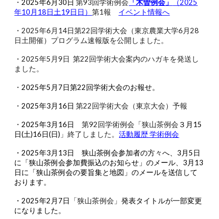
・
2025年6月30日
第93回学術例会
「木曽例会」
（2025
年10月18日土19日日）
第1報
イベント情報へ
・2025年6月14日第22回学術大会（東京農業大学6月28
日土開催）プログラム速報版を公開しました。
・2025年5月9日
第2
2
回学術大会案内のハガキを発送し
ました。
・
2025年5月7日第22回学術大会のお報せ。
・
2025年3月16日
第22回学術大会（東京大会）予報
・
2025年3月1
6
日
第92回学術例会「狭山茶例会
３月15
日(土)16日(日)
」終了しました。
活動履歴 学術例会
・
2025年
3
月
13
日
狭山茶例会参加者の方々へ、
3月5日
に「
狭山茶例会参加費振込のお知らせ」のメール、3月13
日に「狭山茶例会の要旨集と地図」
のメールを送信し
て
おります
。
・2025年2月7日
「狭山茶例会」
発表タイトルが一部変更
になりました。