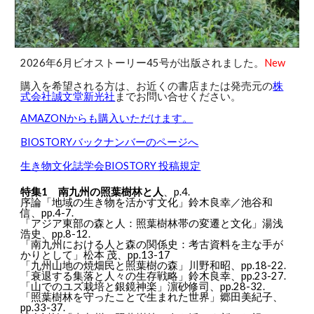
202
6
年
6
月
ビオストーリー4
5
号が出版されました。
New
購入を希望される方は、お近くの書店または発売元の
株
式会社誠文堂新光社
までお問い合せください。
AMAZONからも購入いただけます。
BIOSTORYバックナンバーのページへ
生き物文化誌学会BIOSTORY 投稿規定
特集1 南九州の照葉樹林と人
、p.4.
序論「地域の生き物を活かす文化」鈴木良幸／池谷和
信、pp.4-7.
「アジア東部の森と人：照葉樹林帯の変遷と文化」湯浅
浩史、pp.8-12.
「南九州における人と森の関係史：考古資料を主な手が
かりとして」松本 茂、pp.13-17
「九州山地の焼畑民と照葉樹の森」川野和昭、pp.18-22.
「衰退する集落と人々の生存戦略」鈴木良幸、pp.23-27.
「山でのユズ栽培と銀鏡神楽」濵砂修司、pp.28-32.
「照葉樹林を守ったことで生まれた世界」郷田美紀子、
pp.33-37.