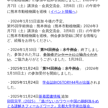
月7日（土）講演会・会員交流会、3月8日（日）の午前中
に熊本市動植物園を巡検（
イベント情報へ
）
・202
6
年
1
月
11
日追加 今後の予定。
第95回学術例会：熊本例会（熊本市動植物園）2026年3
月7日（土
）講演会・会員交流会、
3月8日（日）の午前中
に熊本市動植物園を巡検。
例会参加登録に関する情報な
ど、続報をお待ちください。
・2026年1月10日
「
第94回例会：水牛例会
」終了しまし
た。
参加された方は、
参加者アンケートにご協力くださ
い
。ご協力ありがとうございました。1月28日。
・
2025年11月24日
「
第94回例会：
水牛例会
」（202
6
年
1
月
10
日土）の参加受付を開始しました。
・
2025年
11
月
24
日
学会誌BIOSTORY4
4
号が出版
されま
した
。
・2025年11月24日
新着図書情報
追加
卯田宗平（2025）『逃げないカワウー中国の鵜飼漁をめ
ぐる謎解きフィールドワーク』京都大学学術出版会。