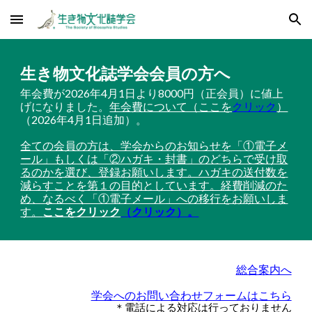
Skip to main content
Skip to navigation
生き物文化誌学会会員の方へ
年会費が2026年4月1日より8000円（正会員）に値上
げになりました。
年会費について（ここを
クリック
）
（2026年4月1日追加）。
全ての会員の方は、学会からのお知らせを「①電子メ
ール」もしくは「②ハガキ・封書」のどちらで受け取
るのかを選び、登録お願いします。ハガキの送付数を
減らすことを第１の目的としています。経費削減のた
め、なるべく「①電子メール」への移行をお願いしま
す。
ここをクリック
（クリック）。
総合案内へ
学会へのお問い合わせフォームはこちら
＊電話による対応は行っておりません