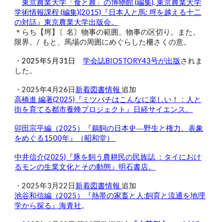
東京農業大学「食と農」の博物館 (編集), 東京農業大学
学術情報課程 (編集)(2015)『日本人と馬: 埒を越える十二
の対話』東京農業大学出版会。
＊らち【埒】〘名〙物事の範囲。物事の区切り。また。
限界。/ もと、馬場の周囲にめぐらした柵さくの意。
・
2025年5月31日
学会誌BIOSTORY43号が出版
されま
した。
・2025年
4
月2
6
日
新着図書情報
追加
高橋進 編著(2025)『ミツバチはこんなに楽しい！：人と
街を育てる都市養蜂プロジェクト』日経サイエンス。
卯田宗平編（2025）『鵜飼の日本史―野生と権力、表象
をめぐる1500年』（昭和堂）
中井信介(2025)『豚を飼う農耕民の民族誌 ：タイにおけ
るモンの生業文化とその動態』明石書店。
・2025年3月22日
新着図書情報
追加
池谷和信編（2025）『熱帯の家畜と人:飼育と流通を地理
学から探る』海青社
。