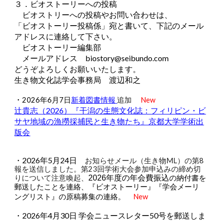
３．ビオストーリーへの投稿
ビオストリーへの投稿やお問い合わせは、
「ビオストーリー投稿係」宛と書いて、下記のメール
アドレスに連絡して下さい。
ビオストーリー編集部
メールアドレス biostory@seibundo.com
どうぞよろしくお願いいたします。
生き物文化誌学会事務局 渡辺和之
・
2026年6月7日
新着図書情報
追加
New
辻貴志（2026）『干潟の生態文化誌：フィリピン・ビ
サヤ地域の漁撈採捕民と生き物たち』京都大学学術出
版会
・2026年5月24日
お知らせメール（生き物ML）の第
8
報を送信しました。第23回学術大会参加申込みの締め切
りについて注意喚起、
2026年度の年会費振込
の納付書を
郵送したことを連絡、『ビオストーリー』『学会メーリ
New
ングリスト』の原稿募集の連絡。
・2026年4月30日 学会ニュースレター50号を郵送しま