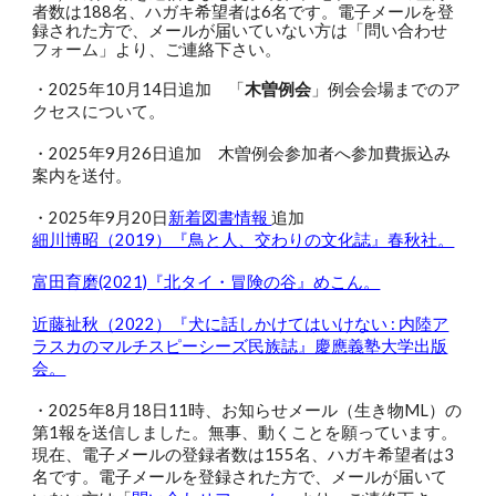
者数は188名、ハガキ希望者は6名です。電子メールを登
録された方で、メールが届いていない方は「問い合わせ
フォーム」より、ご連絡下さい。
・2025年10月14日追加
「
木曽例会
」
例会会場までのア
クセスについて。
・2025年9月26日追加 木曽例会参加者へ参加費振込み
案内を送付
。
・2025年
9
月
20
日
新着図書情報
追加
細川博昭（2019）『鳥と人、交わりの文化誌』春秋社。
富田育磨(2021)『北タイ・冒険の谷』めこん。
近藤祉秋（2022）『犬に話しかけてはいけない : 内陸ア
ラスカのマルチスピーシーズ民族誌』慶應義塾大学出版
会。
・2025年8月18日11時、お知らせメール（生き物ML）の
第1報を送信しました。無事、動くことを願っています。
現在、電子メールの登録者数は155名、ハガキ希望者は3
名です。電子メールを登録された方で、メールが届いて