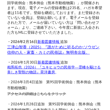
回学術例会：熊本例会（熊本市動植物園）」が開催され
ます。現在、電子メールの登録者数は235名、ハガキ希望
者は11名です。登録を継続しております。まだ登録され
ていない会員は、登録お願いします。電子メールを登録
された方で、メールが届いていない方は「問い合わせフ
ォーム」より、ご連絡下さい。今年度に新規に入会され
た方もMLに登録させていただきました。
・2026年2月16日
新着図書情報
追加
三津山智香（2025）『誰がために祈るのか:ソウゼン
信仰の人・家畜・カミの民俗誌』無明舎出版。
・
2026年1月
30
日
新着図書情報
追加
相馬拓也（2026）『ユキヒョウの民俗学―霊峰を駆ける
美しき聖獣の物語』晃洋書房
。
・2026年3月4日追加 第95回学術例会：熊本例会（熊本
市動植物園）
アクセスの詳細はこちらをクリック
・2026年1月28日追加 第95回学術例会：熊本例会（熊
本市動植物園）の参加申込みを開始しました。2026年3