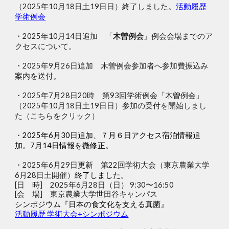
（2025年10月18日土19日日）終了しました。
活動履歴
学術例会
・2025年10月14日追加 「
木曽例会
」例会会場までのア
クセスについて。
・
2025年9月26日追加
木曽例会参加者へ参加費振込み
案内を送付。
・2025年7月28日20時 第93回学術例会「木曽例会」
（2025年10月18日土19日日）参加の受付を開始しまし
た（こちらをクリック）
・
2025年6月30日
追加、７月６日アクセス宿泊情報追
加。7月14日情報を微修正。
・
202
5
年6月2
9
日更新
第22回学術大会（東京農業大学
6月28日土開催）
終了しました。
[日 時] 202
5
年6月2
8
日（日）
9:30
〜
16:50
[会 場] 東京農業大学
世田谷キャンパス
シンポジウム『日本の食文化を支える真菌』
活動履歴 学術大会+シンポジウム