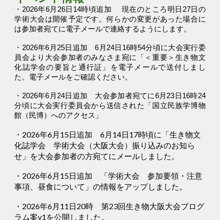
・2026年6月26日14時頃追加
現在のところ明日27日の
学術大会は開催予定です。
何らかの変更があった場合に
は参加者宛てに電子メールで連絡するようにします。
・2026年6月25日追加
6月24日16時54分頃に大会実行委
員会より
大会参加者のみなさま宛に「＜重要＞生き物文
化誌学会の要旨と通行証」を電子メールで送付
しまし
た。電子メールをご確認ください。
・2026年6月24日追加 大会参加者宛てに6月23日16時24
分頃に大会実行委員会から送信された「国立民族学博物
館（民博）へのアクセス」
・2026年6月15日追加 6月14日17時頃に「生き物文
化誌学会 学術大会（大阪大会）振り込みのお知ら
せ」を大会参加者の方宛てにメールしました。
・2026年6月15日追加 「学術大会 参加要領・注意
事項、昼食について」の情報をアップしました。
・2026年6月11日20時 第23回生き物大阪大会プログ
ラム案v1を公開しました。