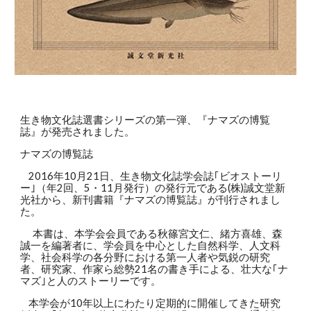
生き物文化誌選書シリーズの第一弾、『ナマズの博覧
誌』が発売されました。
ナマズの博覧誌
2016年10月21日、生き物文化誌学会誌｢ビオストーリ
ー｣（年2回、5・11月発行）の発行元である(株)誠文堂新
光社から、新刊書籍『ナマズの博覧誌』が刊行されまし
た。
本書は、本学会会員である秋篠宮文仁、緒方喜雄、森
誠一を編著者に、学会員を中心とした自然科学、人文科
学、社会科学の各分野における第一人者や気鋭の研究
者、研究家、作家ら総勢21名の書き手による、壮大な｢ナ
マズ｣と人のストーリーです。
本学会が10年以上にわたり定期的に開催してきた研究