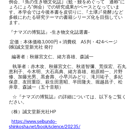
例会、｢魚の生き物文化誌｣（鯰・鰻をめぐって 通称“に
ょろにょろ”例会）での研究成果がベースとなっていま
す。本学会では今後本書を皮切りに、｢土壌｣｢発酵｣など
多岐にわたる研究テーマの書籍シリーズ化を目指してい
ます。
『ナマズの博覧誌』-生き物文化誌選書-
定価：本体価格3,000円＋消費税 A5判・424ページ
(株)誠文堂新光社 発行
編著者：秋篠宮文仁、緒方喜雄、森誠一
執筆者：赤木攻、秋篠宮文仁、秋道智彌、荒俣宏、石丸
恵利子、今木明、大石高典、緒方喜雄、柏原精一、片野
修、加藤光男、黒倉壽、小早川みどり、滝川祐子、多紀
保彦、友田重臣、萩生田憲昭、半田隆夫、堀越昌子、松
井章、森誠一（五十音順）
☆『ナマズの博覧誌』の詳細については、以下をご覧く
ださい。
（株）誠文堂新光社HP
https://www.seibundo-
shinkosha.net/book/science/20235/