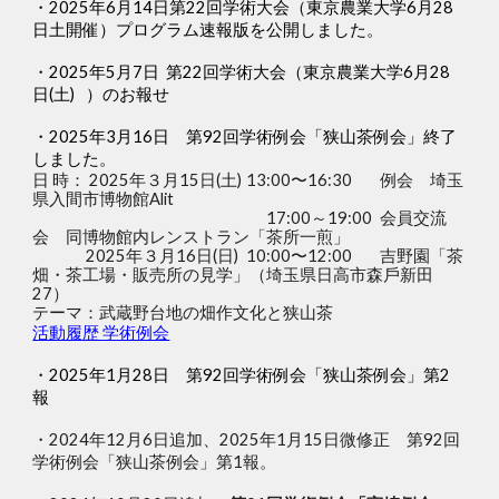
・2025年6月14日第22回学術大会（東京農業大学6月28
日土開催）プログラム速報版を公開しました。
・2025年5月7日
第22回学術大会（東京農業大学6月28
日(土)
）のお報せ
・2025年
3
月
16
日 第92回学術例会「狭山茶例会」終了
しました。
日 時： 2025年３月15日(土)
13:00〜16:30
例会 埼玉
県入間市博物館Alit
17:00～19:00
会員交流
会 同博物館内レンストラン「茶所一煎」
2025年３月16日(日)
10:00〜12:00
吉野園「茶
畑・茶工場・販売所の見学」（埼⽟県⽇⾼市森⼾新⽥
27）
テーマ：武蔵野台地の畑作文化と狭山茶
活動履歴 学術例会
・
2025年1月28日 第92回学術例会「狭山茶例会」第2
報
・2024年12月6日追加、2025年1月15日微修正
第92回
学術例会「狭山茶例会」第1報。